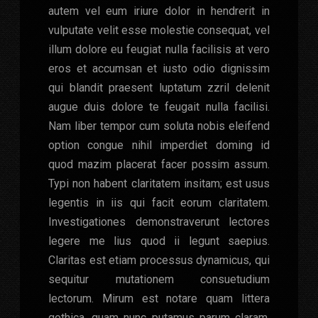
autem vel eum iriure dolor in hendrerit in
vulputate velit esse molestie consequat, vel
illum dolore eu feugiat nulla facilisis at vero
eros et accumsan et iusto odio dignissim
qui blandit praesent luptatum zzril delenit
augue duis dolore te feugait nulla facilisi.
Nam liber tempor cum soluta nobis eleifend
option congue nihil imperdiet doming id
quod mazim placerat facer possim assum.
Typi non habent claritatem insitam; est usus
legentis in iis qui facit eorum claritatem.
Investigationes demonstraverunt lectores
legere me lius quod ii legunt saepius.
Claritas est etiam processus dynamicus, qui
sequitur mutationem consuetudium
lectorum. Mirum est notare quam littera
gothica, quam nunc putamus parum claram,