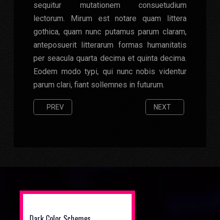
sequitur mutationem consuetudium
lectorum. Mirum est notare quam littera
gothica, quam nunc putamus parum claram,
anteposuerit litterarum formas humanitatis
per seacula quarta decima et quinta decima.
Eodem modo typi, qui nunc nobis videntur
parum clari, fiant sollemnes in futurum.
PREVIOUS ARTICLE: SUNGCHAN AND SHOTARO LEAVE NC
NEXT ARTICLE: EARL
PREV
NEXT
Dark Color Schemes