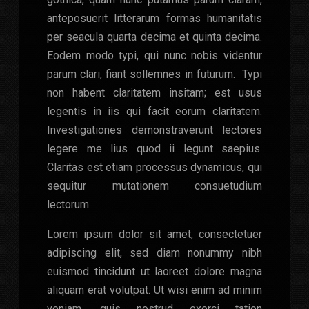
anteposuerit litterarum formas humanitatis
per seacula quarta decima et quinta decima.
Eodem modo typi, qui nunc nobis videntur
parum clari, fiant sollemnes in futurum. Typi
non habent claritatem insitam; est usus
legentis in iis qui facit eorum claritatem.
Investigationes demonstraverunt lectores
legere me lius quod ii legunt saepius.
Claritas est etiam processus dynamicus, qui
sequitur mutationem consuetudium
lectorum.
Lorem ipsum dolor sit amet, consectetuer
adipiscing elit, sed diam nonummy nibh
euismod tincidunt ut laoreet dolore magna
aliquam erat volutpat. Ut wisi enim ad minim
veniam, quis nostrud exerci tation