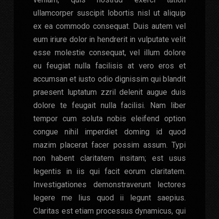
ullamcorper suscipit lobortis nisl ut aliquip
ex ea commodo consequat. Duis autem vel
eum iriure dolor in hendrerit in vulputate velit
esse molestie consequat, vel illum dolore
eu feugiat nulla facilisis at vero eros et
accumsan et iusto odio dignissim qui blandit
praesent luptatum zzril delenit augue duis
dolore te feugait nulla facilisi. Nam liber
tempor cum soluta nobis eleifend option
congue nihil imperdiet doming id quod
mazim placerat facer possim assum. Typi
non habent claritatem insitam; est usus
legentis in iis qui facit eorum claritatem.
Investigationes demonstraverunt lectores
legere me lius quod ii legunt saepius.
Claritas est etiam processus dynamicus, qui