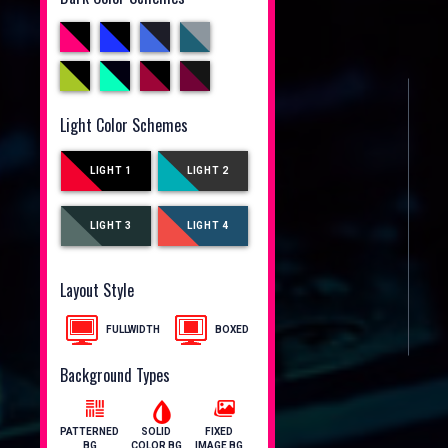
Light Color Schemes
LIGHT 1
LIGHT 2
LIGHT 3
LIGHT 4
Layout Style
FULLWIDTH
BOXED
Background Types
PATTERNED
SOLID
FIXED
BG
COLOR BG
IMAGE BG